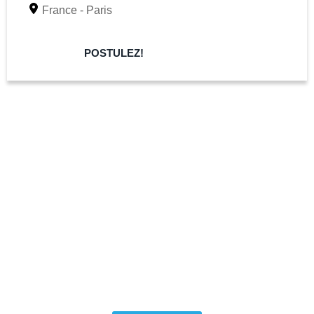
France - Paris
POSTULEZ!
STAGE / ALTERNANCE
Vous êtes à la recherche d’un stage ou une alternance ?
N’hésitez pas à nous envoyer une candidature !