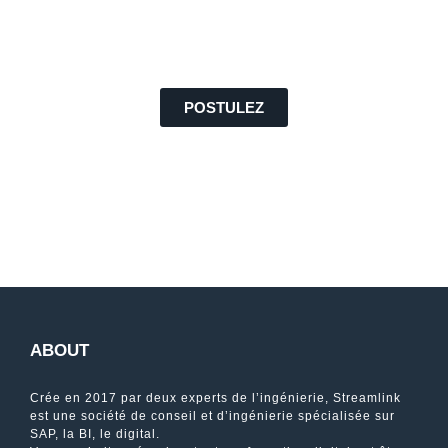
votre CV et nous reviendrons vers
vous dès que nous avons un poste
pour vous !
POSTULEZ
ABOUT
Crée en 2017 par deux experts de l’ingénierie, Streamlink
est une société de conseil et d’ingénierie spécialisée sur
SAP, la BI, le digital.