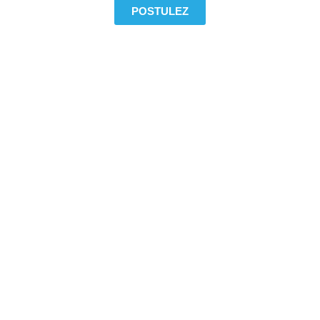
POSTULEZ
CANDIDATURE SPONTANEE
Aucune offre ne correspond à votre
profil ? Envoyez-nous quand même