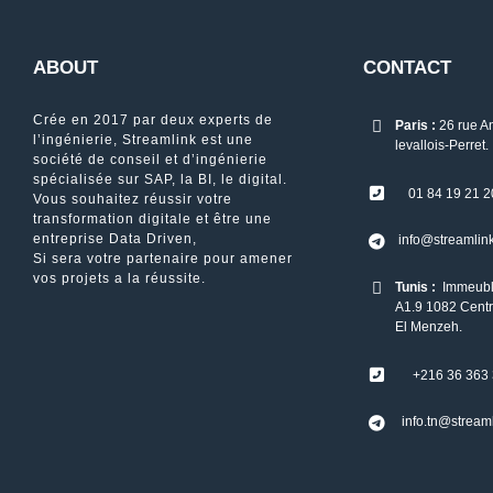
ABOUT
CONTACT
Crée en 2017 par deux experts de
Paris :
26 rue A
l’ingénierie, Streamlink est une
levallois-Perret.
société de conseil et d’ingénierie
spécialisée sur SAP, la BI, le digital.
01 84 19 21 2
Vous souhaitez réussir votre
transformation digitale et être une
entreprise Data Driven,
info@streamlink
Si sera votre partenaire pour amener
vos projets a la réussite.
Tunis :
Immeubl
A1.9 1082 Centr
El Menzeh.
+216 36 363
info.tn@streaml