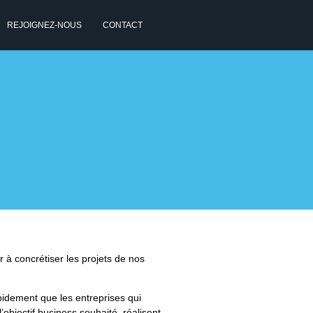
REJOIGNEZ-NOUS
CONTACT
 à concrétiser les projets de nos
apidement que les entreprises qui
l’objectif business souhaité, réalisent