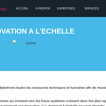
ACCUEIL
À PROPOS
EXPERTISES
SERVICES
VATION A L'ECHELLE
éploierons toutes les ressources techniques et humaines afin de réussir
prises qui évoluent vers les futurs systèmes croissent deux fois plus r
 développent une innovation et la déploient à l’échelle peuvent atteindre 